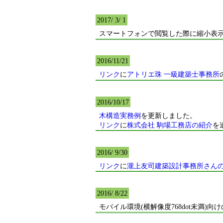
2017/ 3/ 1
スマートフォンで閲覧した際に縮小表
2016/11/21
リンク
に
アトリエ珠 一級建築士事務所
2016/10/17
木構造実務例
を更新しました。
リンク
に
株式会社 駒場工務店の紹介
を
2016/ 9/30
リンク
に
瀧上友司建築設計事務所さん
2016/ 8/22
モバイル環境(横解像度768dot未満)