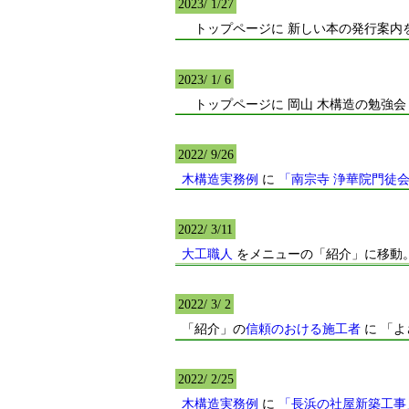
2023/ 1/27
トップページに 新しい本の発行案内
2023/ 1/ 6
トップページに 岡山 木構造の勉強会
2022/ 9/26
木構造実務例
に
「南宗寺 浄華院門徒
2022/ 3/11
大工職人
をメニューの「紹介」に移動
2022/ 3/ 2
「紹介」の
信頼のおける施工者
に 「
2022/ 2/25
木構造実務例
に
「長浜の社屋新築工事