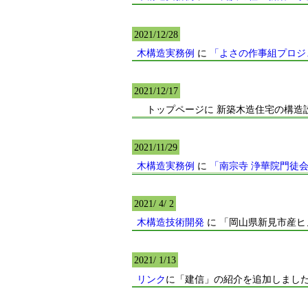
2021/12/28
木構造実務例
に
「よさの作事組プロジ
2021/12/17
トップページに 新築木造住宅の構造
2021/11/29
木構造実務例
に
「南宗寺 浄華院門徒
2021/ 4/ 2
木構造技術開発
に 「岡山県新見市産
2021/ 1/13
リンク
に「建信」の紹介を追加しまし