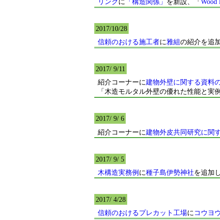
リンク
に
「構造関係」
を新設、「
Wood 
2017/10/28
信頼のおける施工者
に
雅組
の紹介を追
2017/ 9/11
紹介コーナーに
建物外壁に関する資料
「木造モルタル外壁の優れた性能と実例、
2017/ 9/ 6
紹介コーナーに
建物外皮共同研究に関
2017/ 9/ 5
木構造実務例
に
種子島伊勢神社
を追加
2017/ 4/28
信頼のおけるプレカット工場
に
コウヨ