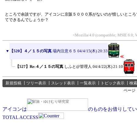
ところで余談ですが、アイコンに京阪５０００系がないのが惜しいところ
てできるんでしょうか？
<Mozilla/4.0 (compatible; MSIE 6.0;
▼
【520】４／１５の写真
場内注意６５
04/4/15(木) 20:33
≪
【527】Re:４／１５の写真
しふと@管理人
04/4/22(木) 21:10
新規投稿
┃
ツリー表示
┃
スレッド表示
┃
一覧表示
┃
トピック表示
┃
検
ページ
アイコンは
のものをお借りしてい
TOTAL ACCESS