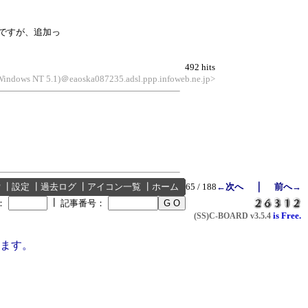
ですが、追加っ
492 hits
 Windows NT 5.1)＠eaoska087235.adsl.ppp.infoweb.ne.jp>
｜
索
┃
設定
┃
過去ログ
┃
アイコン一覧
┃
ホーム
65 / 188
←次へ
前へ→
┃
：
記事番号：
is Free.
(SS)C-BOARD
v3.5.4
ます。