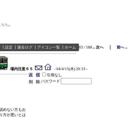
。
こちら
｜
索
┃
設定
┃
過去ログ
┃
アイコン一覧
┃
ホーム
65 / 188
←次へ
前へ→
場内注意６５
- 04/4/15(木) 20:33 -
引用なし
パスワード
認めない方もお
り方が悪いとは