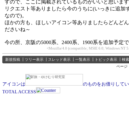
すので、ここに掲載されているものがいいと思います
リクエスト等ありましたら今のうちに(いっきに追加
なので)。
ほかの方も、ほしいアイコン等ありましたらどんどん
ださいね～
今の所、京阪の5000系、2400系、1900系を追加予定
<Mozilla/4.0 (compatible; MSIE 6.0; Windows NT 5
新規投稿
┃
ツリー表示
┃
スレッド表示
┃
一覧表示
┃
トピック表示
┃
検
ページ
アイコンは
のものをお借りしてい
TOTAL ACCESS