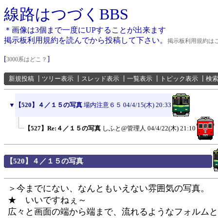
線路はつづくBBS
＊画像は3個まで一度にUPすることが出来ます
掲示板利用規約を読んでから投稿して下さい。
掲示板利用規約は
[
]
3000系はどこ？
新規投稿
┃
ツリー表示
┃
スレッド表示
┃
一覧表示
┃
トピック表示
┃
検
▼
【520】４／１５の写真
場内注意６５
04/4/15(木) 20:33
【527】Re:４／１５の写真
しふと@管理人
04/4/22(木) 21:10
【520】４／１５の写真
＞今までにない、なんともいえない雰囲気の写真。
★ いいですねぇ～
広々と画面の端から端まで、流れるようなフォルムと