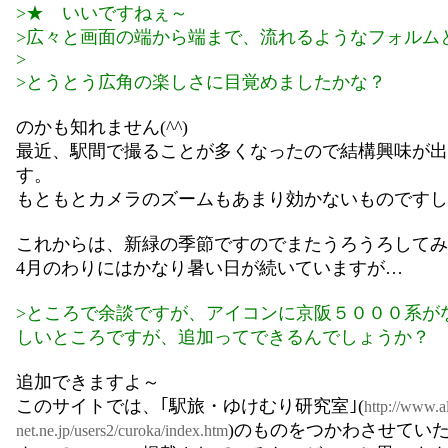
>★ いいですねぇ～
>広々と画面の端から端まで、流れるようなフォルム
>
>とうとう広角の楽しさに目覚めましたかな？
のかも知れません(^^)
最近、駅間で撮ることが多くなったので結構興味が出
す。
もともとカメラのズームもあまり効かないものですし
これからは、新緑の季節ですのでまたうろうろしてみ
4月のわりにはかなり暑い日が続いていますが…
>ところで余談ですが、アイコンに京阪５０００系が
しいところですが、追加ってできるんでしょうか？
追加できますよ～
このサイトでは、｢駅旅・ゆけむり研究室｣(
http://www.a
)のものをつかわさせてい
net.ne.jp/users2/curoka/index.htm