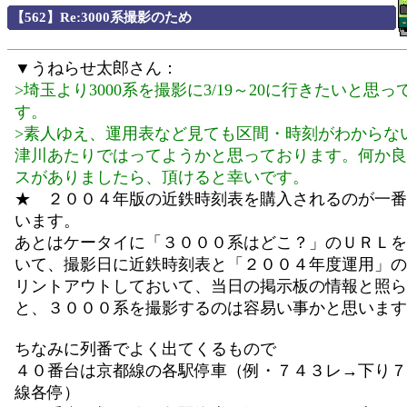
【562】Re:3000系撮影のため
▼うねらせ太郎さん：
>埼玉より3000系を撮影に3/19～20に行きたいと思
す。
>素人ゆえ、運用表など見ても区間・時刻がわからな
津川あたりではってようかと思っております。何か良
スがありましたら、頂けると幸いです。
★ ２００４年版の近鉄時刻表を購入されるのが一番
います。
あとはケータイに「３０００系はどこ？」のＵＲＬを
いて、撮影日に近鉄時刻表と「２００４年度運用」の
リントアウトしておいて、当日の掲示板の情報と照ら
と、３０００系を撮影するのは容易い事かと思います
ちなみに列番でよく出てくるもので
４０番台は京都線の各駅停車（例・７４３レ→下り７
線各停）