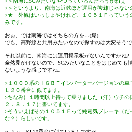
>＞南海にSCみたいなやつっているんだろうかねぇ
>＞というより、南海は近鉄ほど運用が複雑じゃない
>★ 外観はいっしょやけれど、１０５１Ｆっていう
みです。
おぉ、では南海ではそちらの方を…(爆)
でも、高野線と共用みたいなので探すのは大変そうで
それ以前に、南海には運用掲示板がないんですかね?
全然見かけないので、SCみたいなことをはじめても
ないような感じですね。
>１０００系のＩＧＢＴインバーターバージョンの車
Ｌ２０番台に似てます。
>ちなみに１時間以上待って乗りました（汗）ウチの
２．８．１７に書いてます。
>そういえばその１０５１Ｆって純電気ブレーキ（だ
な？）らしいです。
へぇ～、KL20番台に似ているんですか。