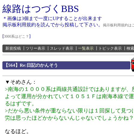
線路はつづくBBS
＊画像は3個まで一度にUPすることが出来ます
掲示板利用規約を読んでから投稿して下さい。
掲示板利用規約は
[
]
3000系はどこ？
新規投稿
┃
ツリー表示
┃
スレッド表示
┃
一覧表示
┃
トピック表示
┃
検
【564】Re:日記のかんそう
▼そめさん：
>南海の１０００系は両線共通設計ではありますが、
よって運用が分かれていて１０５１Ｆは南海本線で運
るはずです。
>だから悪い条件が重ならない限りは１回探して見つ
労は思ったほどかからないんじゃないでしょうかね？
なるほど。