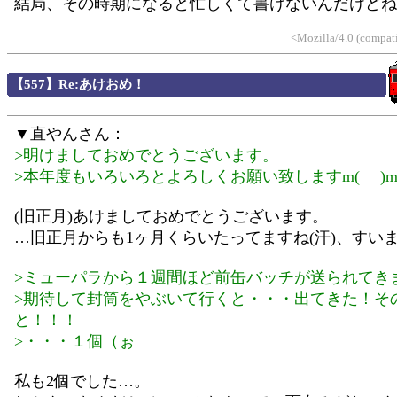
結局、その時期になると忙しくて書けないんだけどね(
<Mozilla/4.0 (compat
【557】Re:あけおめ！
▼直やんさん：
>明けましておめでとうございます。
>本年度もいろいろとよろしくお願い致しますm(_ _)
(旧正月)あけましておめでとうございます。
…旧正月からも1ヶ月くらいたってますね(汗)、すいませ
>ミューパラから１週間ほど前缶バッチが送られてき
>期待して封筒をやぶいて行くと・・・出てきた！そ
と！！！
>・・・１個（ぉ
私も2個でした…。