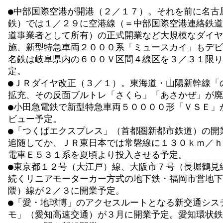
●中部国際空港が開港（２／１７）。それを前に名古
鉄）では１／２９に空港線（＝中部国際空港連絡鉄道
道事業者として所有）の正式開業など大規模なダイヤ
施、新型特急車両２０００系「ミュースカイ」もデビ
名鉄は岐阜県内の６００Ｖ区間４線区を３／３１限り
定。
●ＪＲダイヤ改正（３／１）。東海道・山陽新幹線「
拡充、その反面ブルトレ「さくら」「あさかぜ」が廃
●小田急電鉄で新型特急車両５００００形「ＶＳＥ」
ビュー予定。
●「つくばエクスプレス」（首都圏新都市鉄道）の開
追随してか、ＪＲ東日本では常磐線に１３０ｋｍ／ｈ
電車Ｅ５３１系を夏頃より投入させる予定。
●東京都１２号（大江戸）線、大阪市７号（長堀鶴見
続くリニアモーターカー方式の地下鉄・福岡市営地下
隈）線が２／３に開業予定。
●「愛・地球博」のアクセスルートとなる新交通シス
モ」（愛知高速交通）が３月に開業予定。愛知環状鉄