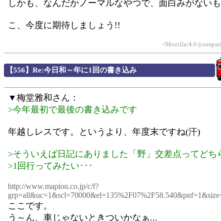
しかも、なんだかノーマルなやつで、面白みがないも
こ、今度に期待しましょう!!
<Mozilla/4.0 (compat
【556】Re:今日和～年に1回の書き込み
▼梅堂雅和さん：
>今年最初で最後の書き込みです
年越しレスです。というより、年度末ですね(汗)
>そういえば日記にありました「野」交差点ってどち
>1回行ってみたい･･･
http://www.mapion.co.jp/c/f?
grp=all&uc=1&scl=70000&el=135%2F07%2F58.540&pnf=1&si
ここです。
う～ん、車じゃないときついかなぁ...