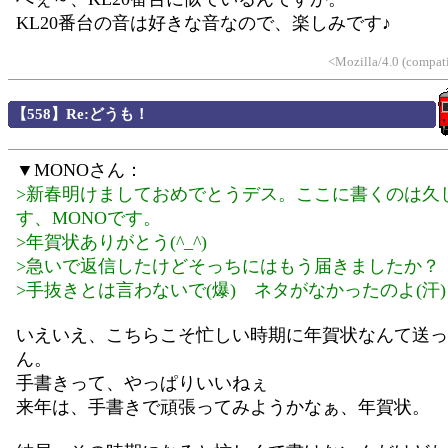
KL20番台の音は好きな音なので、楽しみです♪
<Mozilla/4.0 (compat
【558】Re:どうも！
▼MONOさん：
>新春明けましておめでとうデス。ここに書くのは久
す、MONOです。
>年賀状ありがとう(^_^)
>急いで返信したけどそっちにはもう届きましたか？
>手抜きとは言わないで(爆) ネタがなかったのよ(汗)
いえいえ、こちらこそ忙しい時期に年賀状なんて送っ
ん。
手書きって、やっぱりいいねぇ
来年は、手書きで頑張ってみようかなぁ、年賀状。