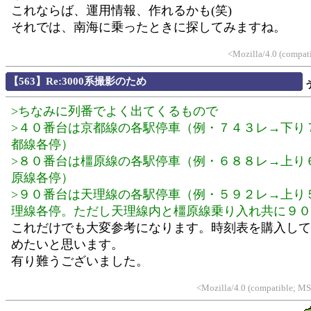
これならば、運用情報、作れるかも(笑)
それでは、南海に乗ったときに探してみますね。
<Mozilla/4.0 (compat
【563】Re:3000系撮影のため
>ちなみに列番でよく出てくるもので
>４０番台は京都線の各駅停車（例・７４３レ→下り
都線各停）
>８０番台は橿原線の各駅停車（例・６８８レ→上り
原線各停）
>９０番台は天理線の各駅停車（例・５９２レ→上り
理線各停。ただし天理線内と橿原線乗り入れ共に９０
これだけでも大変参考になります。時刻表を購入して
めたいと思います。
有り難うございました。
<Mozilla/4.0 (compatible; M