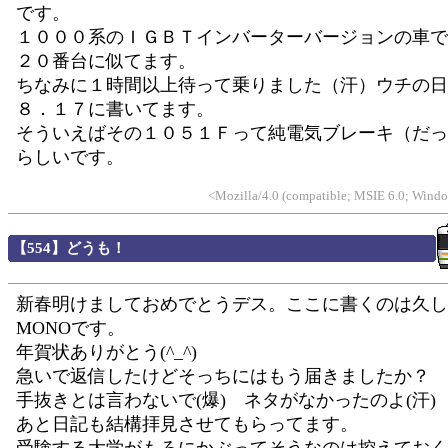
です。
１０００系のＩＧＢＴインバーターバージョンの車で
２０番台に似てます。
ちなみに１時間以上待って乗りました（汗）ウチの日
８．１７に書いてます。
そういえばその１０５１Ｆって純電気ブレーキ（だっ
らしいです。
<Mozilla/4.0 (compatible; MSIE 6.0; Wind
【554】どうも！
新春明けましておめでとうデス。ここに書くのは久し
MONOです。
年賀状ありがとう(^_^)
急いで返信したけどそっちにはもう届きましたか？
手抜きとは言わないで(爆) ネタがなかったのよ(汗)
あと日記も結構拝見させてもらってます。