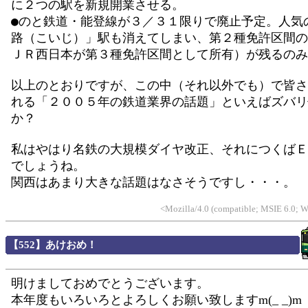
に２つの駅を新規開業させる。
●のと鉄道・能登線が３／３１限りで廃止予定。人気
路（こいじ）」駅も消えてしまい、第２種免許区間の
ＪＲ西日本が第３種免許区間として所有）が残るのみ
以上のとおりですが、この中（それ以外でも）で皆さ
れる「２００５年の鉄道業界の話題」といえばズバリ
か？
私はやはり名鉄の大規模ダイヤ改正、それにつくばＥ
でしょうね。
関西はあまり大きな話題はなさそうですし・・・。
<Mozilla/4.0 (compatible; MSIE 6.0;
【552】あけおめ！
明けましておめでとうございます。
本年度もいろいろとよろしくお願い致しますm(_ _)m