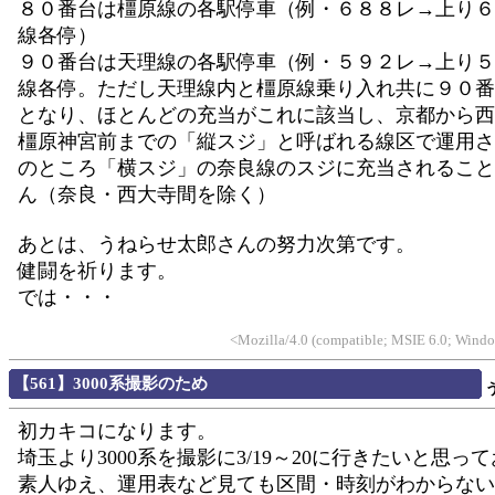
８０番台は橿原線の各駅停車（例・６８８レ→上り６
線各停）
９０番台は天理線の各駅停車（例・５９２レ→上り５
線各停。ただし天理線内と橿原線乗り入れ共に９０番
となり、ほとんどの充当がこれに該当し、京都から西
橿原神宮前までの「縦スジ」と呼ばれる線区で運用さ
のところ「横スジ」の奈良線のスジに充当されること
ん（奈良・西大寺間を除く）
あとは、うねらせ太郎さんの努力次第です。
健闘を祈ります。
では・・・
<Mozilla/4.0 (compatible; MSIE 6.0; Wind
【561】3000系撮影のため
初カキコになります。
埼玉より3000系を撮影に3/19～20に行きたいと思っ
素人ゆえ、運用表など見ても区間・時刻がわからない