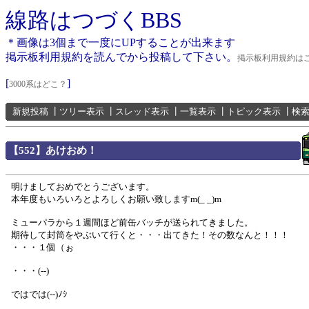
線路はつづくBBS
＊画像は3個まで一度にUPすることが出来ます
掲示板利用規約を読んでから投稿して下さい。
掲示板利用規約は
[
]
3000系はどこ？
新規投稿
┃
ツリー表示
┃
スレッド表示
┃
一覧表示
┃
トピック表示
┃
検
【552】あけおめ！
明けましておめでとうございます。
本年度もいろいろとよろしくお願い致しますm(_ _)m
ミューパラから１週間ほど前缶バッチが送られてきました。
期待して封筒をやぶいて行くと・・・出てきた！その数なんと！！！
・・・１個（ぉ
・・・(--)
ではでは(--)ﾉｼ