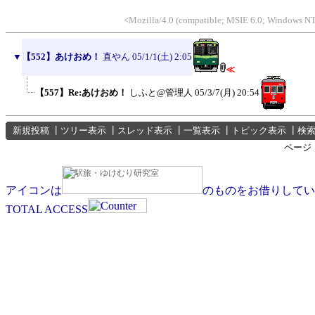
<Mozilla/4.0 (compatible; MSIE 6.0; Windows N
▼
【552】あけおめ！
直やん
05/1/1(土) 2:05
≪
【557】Re:あけおめ！
しふと@管理人
05/3/7(月) 20:54
新規投稿
┃
ツリー表示
┃
スレッド表示
┃
一覧表示
┃
トピック表示
┃
検
ページ
アイコンは
のものをお借りしてい
TOTAL ACCESS