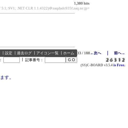
1,380 hits
T 5.1; SV1; .NET CLR 1.1.4322)＠zaqdadc935f.zaq.ne.jp>
｜
索
┃
設定
┃
過去ログ
┃
アイコン一覧
┃
ホーム
33 / 188
←次へ
前へ→
┃
：
記事番号：
is Free.
(SS)C-BOARD
v3.5.4
ます。