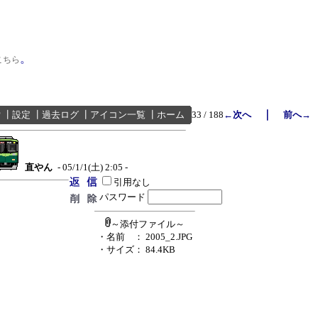
。
こちら
｜
索
┃
設定
┃
過去ログ
┃
アイコン一覧
┃
ホーム
33 / 188
←次へ
前へ→
直やん
- 05/1/1(土) 2:05 -
引用なし
パスワード
～添付ファイル～
・名前
： 2005_2.JPG
・サイズ
： 84.4KB