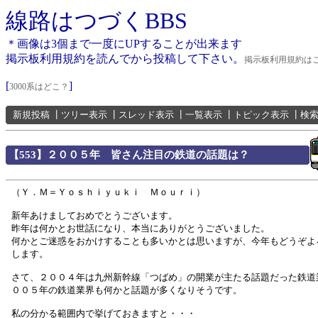
線路はつづくBBS
＊画像は3個まで一度にUPすることが出来ます
掲示板利用規約を読んでから投稿して下さい。
掲示板利用規約は
[
]
3000系はどこ？
新規投稿
┃
ツリー表示
┃
スレッド表示
┃
一覧表示
┃
トピック表示
┃
検
【553】２００５年 皆さん注目の鉄道の話題は？
（Ｙ．Ｍ＝Ｙｏｓｈｉｙｕｋｉ Ｍｏｕｒｉ）
新年あけましておめでとうございます。
昨年は何かとお世話になり、本当にありがとうございました。
何かとご迷惑をおかけすることも多いかとは思いますが、今年もどうぞよ
します。
さて、２００４年は九州新幹線「つばめ」の開業が主たる話題だった鉄道
００５年の鉄道業界も何かと話題が多くなりそうです。
私の分かる範囲内で挙げておきますと・・・