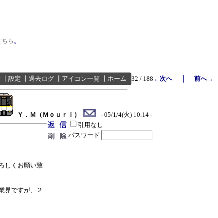
。
こちら
｜
索
┃
設定
┃
過去ログ
┃
アイコン一覧
┃
ホーム
32 / 188
←次へ
前へ→
Ｙ．Ｍ（Ｍｏｕｒｉ）
- 05/1/4(火) 10:14 -
引用なし
パスワード
ろしくお願い致
業界ですが、２