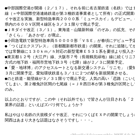
●中部国際空港が開港（２／１７）。それを前に名古屋鉄道（名鉄）では
線（＝中部国際空港連絡鉄道が第３種鉄道事業者として所有）の正式開業
イヤ改正を実施、新型特急車両２０００系「ミュースカイ」もデビュー。
県内の６００Ｖ区間４線区を３／３１限りで廃止予定。
●ＪＲダイヤ改正（３／１）。東海道・山陽新幹線「のぞみ」の拡充、そ
「さくら」「あさかぜ」が廃止。
●小田急電鉄で新型特急車両５００００形「ＶＳＥ」が春頃にデビュー予
●「つくばエクスプレス」（首都圏新都市鉄道）の開業。それに追随して
では常磐線に１３０ｋｍ／ｈ対応の新型電車Ｅ５３１系を夏頃より投入さ
●東京都１２号（大江戸）線、大阪市７号（長堀鶴見緑地）線に続くリニ
方式の地下鉄・福岡市営地下鉄３号（七隈）線が２／３に開業予定。
●「愛・地球博」のアクセスルートとなる新交通システム「リニモ」（愛
３月に開業予定。愛知環状鉄道も３／１に２つの駅を新規開業させる。
●のと鉄道・能登線が３／３１限りで廃止予定。人気の高い「恋路（こい
てしまい、第２種免許区間の七尾線（＝ＪＲ西日本が第３種免許区間とし
のみ。
以上のとおりですが、この中（それ以外でも）で皆さんが注目される「２
業界の話題」といえばズバリ何でしょうか？
私はやはり名鉄の大規模ダイヤ改正、それにつくばＥＸＰの開業でしょう
関西はあまり大きな話題はなさそうですし・・・。
<Mozilla/4.0 (compatible; MSIE 6.0;