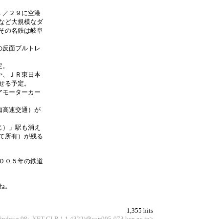
１／２９に空港
など大規模なダ
その名鉄は岐阜
の反面ブルトレ
定。
か、ＪＲ東日本
せる予定。
アモーターカー
知高速交通）が
じ）」駅も消え
て所有）が残る
００５年の鉄道
ね。
1,355 hits
 Windows 98; .NET CLR 1.1.4322)＠cap005-073.kcn.ne.jp>