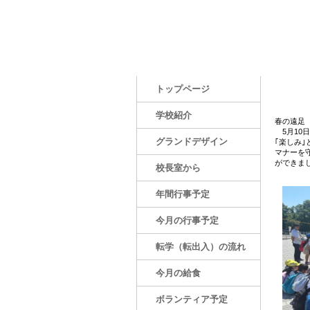
校区に世界文化遺産の法隆寺がある学校です。
トップページ
４
学校紹介
春の遠足
5月10
グランドデザイン
｢楽しみ
マナーを
ができま
校長室から
年間行事予定
今月の行事
予定
転学（転出入）の流れ
転学
今月の給食
ボランティア予定