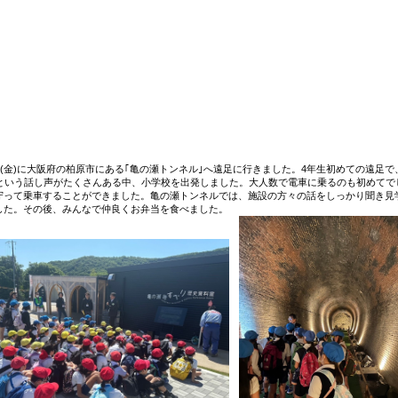
年生の活動
日(金)に大阪府の柏原市にある｢亀の瀬トンネル｣へ遠足に行きました。4年生初めての遠足で
｣という話し声がたくさんある中、小学校を出発しました。大人数で電車に乗るのも初めてで
守って乗車することができました。亀の瀬トンネルでは、施設の方々の話をしっかり聞き見
した。その後、みんなで仲良くお弁当を食べました。