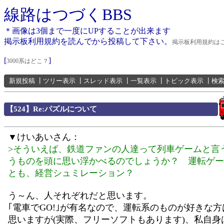
線路はつづくBBS
＊画像は3個まで一度にUPすることが出来ます
掲示板利用規約を読んでから投稿して下さい。
掲示板利用規約は
[
]
3000系はどこ？
新規投稿
┃
ツリー表示
┃
スレッド表示
┃
一覧表示
┃
トピック表示
┃
検
【524】Re:パズルについて
▼けいあいさん：
>そういえば、鉄道ファンの人達って列車ゲームと言
うものを頭に思い浮かべるのでしょうか？ 運転ゲー
とも、経営シュミレーション？
う～ん、人それぞれだと思います。
｢電車でGO!｣が有名なので、運転系のものが好きな
思いますが(実際、フリーソフトもあります)、私自身