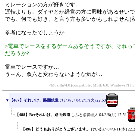
ミレーションの方が好きです。
運転よりも、ダイヤとか経営の方に興味があるせいで
でも、何でも好き、と言う方も多いかもしれません(私
参考になったでしょうか…
>電車でレースをするゲームあるそうですが、それっ
だろうか?
電車でレースですか…
う～ん、双六と変わらないような気が…
<Mozilla/4.0 (compatible; MSIE 6.0; Windows NT 5
▼
【467】それいけ、路面鉄道
けいあい
04/2/17(火) 22:53
【488】Re:それいけ、路面鉄道
しふと@管理人
04/3/8(月) 17:51
【496】どうもありがとうございます。
けいあい
04/3/11(木) 22: