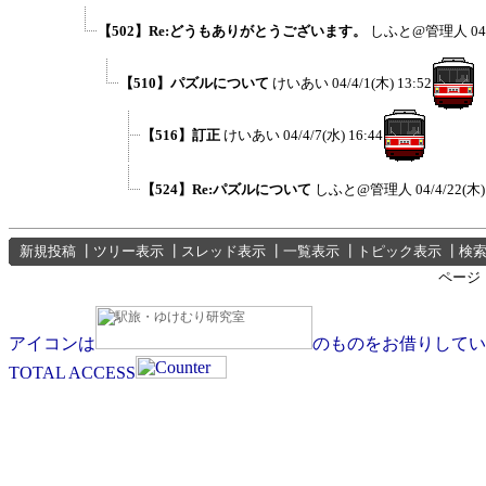
【502】Re:どうもありがとうございます。
しふと@管理人
04
【510】パズルについて
けいあい
04/4/1(木) 13:52
【516】訂正
けいあい
04/4/7(水) 16:44
【524】Re:パズルについて
しふと@管理人
04/4/22(木)
新規投稿
┃
ツリー表示
┃
スレッド表示
┃
一覧表示
┃
トピック表示
┃
検
ページ
アイコンは
のものをお借りしてい
TOTAL ACCESS