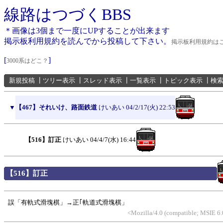
線路はつづくBBS
＊画像は3個まで一度にUPすることが出来ます
掲示板利用規約を読んでから投稿して下さい。
掲示板利用規約は
[
]
3000系はどこ？
新規投稿
┃
ツリー表示
┃
スレッド表示
┃
一覧表示
┃
トピック表示
┃
検
▼
【467】それいけ、路面鉄道
けいあい
04/2/17(火) 22:53
【516】訂正
けいあい
04/4/7(水) 16:44
【516】訂正
誤「有軌式滑塊棋」→正｢軌道式滑塊棋」
<Mozilla/4.0 (compatible; MSIE 