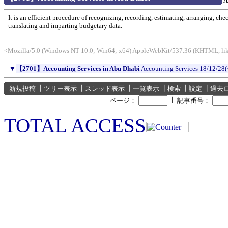
A
It is an efficient procedure of recognizing, recording, estimating, arranging, che
translating and imparting budgetary data.
<Mozilla/5.0 (Windows NT 10.0; Win64; x64) AppleWebKit/537.36 (KHTML, like
▼
【2701】Accounting Services in Abu Dhabi
Accounting Services
18/12/28
新規投稿
┃
ツリー表示
┃
スレッド表示
┃
一覧表示
┃
検索
┃
設定
┃
過去
┃
ページ：
記事番号：
TOTAL ACCESS