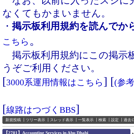
なお、以前に入ったスジに充
なくてもかまいません。
・
掲示板利用規約を読んでか
。
こちら
掲示板利用規約にこの掲示板
うぞご利用ください。
[
] [
3000系運用情報はこちら
(参
[
]
線路はつづくBBS
新規投稿
┃
ツリー表示
┃
スレッド表示
┃
一覧表示
┃
検索
┃
設定
┃
過去
【2701】Accounting Services in Abu Dhabi