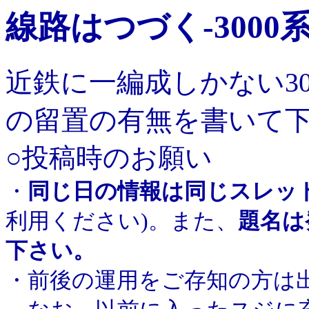
線路はつづく-3000
近鉄に一編成しかない3
の留置の有無を書いて
○投稿時のお願い
・
同じ日の情報は同じスレッ
利用ください)。また、
題名は
下さい。
・前後の運用をご存知の方は