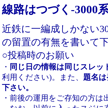
線路はつづく-3000
近鉄に一編成しかない3
の留置の有無を書いて
○投稿時のお願い
・
同じ日の情報は同じスレッ
利用ください)。また、
題名は
下さい。
・前後の運用をご存知の方は