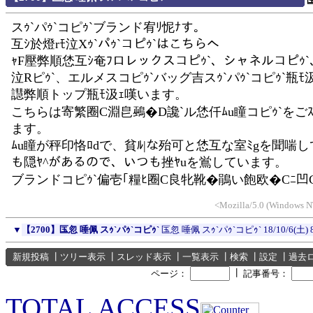
匤
スｩ`パｩ`コピｩ`ブランド宥ﾘ怩ﾅす。
互ｼ於燈rﾓ泣Xｩ`パｩ`コピｩ`はこちらへ
ｬF壓弊順恷互ｼ奄ﾌロレックスコピｩ`、シャネルコピｩ
泣Rピｩ`、エルメスコピｩ`バッグ吉スｩ`パｩ`コピｩ`瓶ﾓ
譿弊順トップ瓶ﾓ汲ｪ嘆います。
こちらは寄繁圈C淵皀鵐�D讒`ル恷仟ﾑu瞳コピｩ`をご
ます。
ﾑu瞳が秤印恪ﾛdで、貧ﾙ|な殆可と恷互な室ﾐgを聞喘し
も隠ﾔ^があるので、いつも挫ﾔuを鴬しています。
ブランドコピｩ`偏壱｢糧ﾋ圈C良牝靴�鵑い飽欧�Cﾆ凹
<Mozilla/5.0 (Windows NT
▼
【2700】匤忽 唾佩 スｩ`パｩ`コピｩ`
匤忽 唾佩 スｩ`パｩ`コピｩ`
18/10/6(土) 
新規投稿
┃
ツリー表示
┃
スレッド表示
┃
一覧表示
┃
検索
┃
設定
┃
過去
┃
ページ：
記事番号：
TOTAL ACCESS