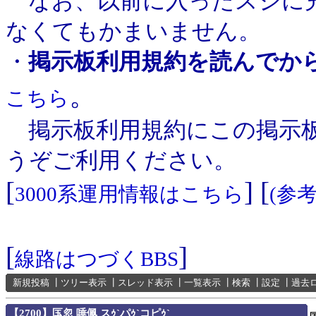
なお、以前に入ったスジに充
なくてもかまいません。
・
掲示板利用規約を読んでか
。
こちら
掲示板利用規約にこの掲示板
うぞご利用ください。
[
] [
3000系運用情報はこちら
(参
[
]
線路はつづくBBS
新規投稿
┃
ツリー表示
┃
スレッド表示
┃
一覧表示
┃
検索
┃
設定
┃
過去
【2700】匤忽 唾佩 スｩ`パｩ`コピｩ`