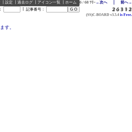
｜
索
┃
設定
┃
過去ログ
┃
アイコン一覧
┃
ホーム
6 / 68 ﾂﾘｰ
←次へ
前へ→
┃
：
記事番号：
is Free.
(SS)C-BOARD
v3.5.4
ます。