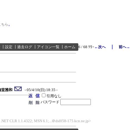
。
こちら
｜
索
┃
設定
┃
過去ログ
┃
アイコン一覧
┃
ホーム
6 / 68 ﾂﾘｰ
←次へ
前へ→
梅堂雅和
- 05/4/10(日) 18:35 -
引用なし
パスワード
; .NET CLR 1.1.4322; MSN 6.1;...＠dsl058-175.kcn.ne.jp>