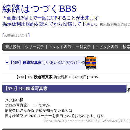
線路はつづくBBS
＊画像は3個まで一度にUPすることが出来ます
掲示板利用規約を読んでから投稿して下さい。
掲示板利用規約は
[
]
3000系はどこ？
新規投稿
┃
ツリー表示
┃
スレッド表示
┃
一覧表示
┃
トピック表示
┃
検
▼
【569】鉄道写真家
けいあい
05/4/8(金) 14:45
【570】Re:鉄道写真家
梅堂雅和
05/4/10(日) 18:35
【570】Re:鉄道写真家
けいあい様
プロの写真家・・・ですか
伊藤久巳さんかな？私が知っている人は
彼は鉄道ファンの1コーナーを担当されておられます、はい
<Mozilla/4.0 (compatible; MSIE 6.0; Windows NT 5.0