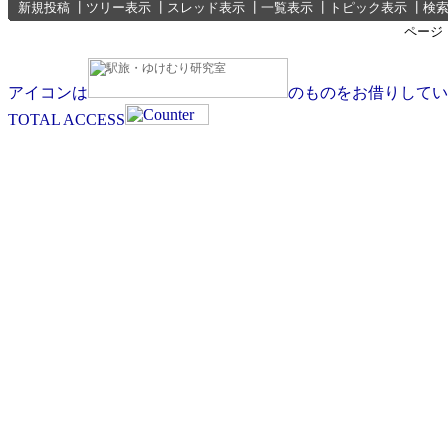
新規投稿
┃
ツリー表示
┃
スレッド表示
┃
一覧表示
┃
トピック表示
┃
検
ページ
アイコンは
のものをお借りしてい
TOTAL ACCESS