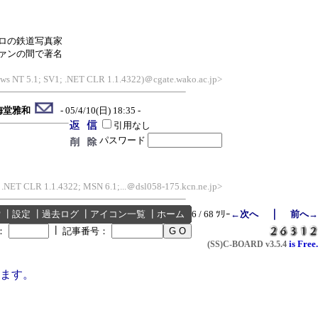
ロの鉄道写真家
ァンの間で著名
ows NT 5.1; SV1; .NET CLR 1.1.4322)＠cgate.wako.ac.jp>
梅堂雅和
- 05/4/10(日) 18:35 -
引用なし
パスワード
; .NET CLR 1.1.4322; MSN 6.1;...＠dsl058-175.kcn.ne.jp>
｜
索
┃
設定
┃
過去ログ
┃
アイコン一覧
┃
ホーム
6 / 68 ﾂﾘｰ
←次へ
前へ→
┃
：
記事番号：
is Free.
(SS)C-BOARD
v3.5.4
ます。