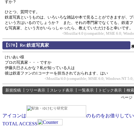
すか？
ひとつ、質問です。
鉄道写真というものは、いろいろな雑誌や本で見ることができますが、プ
という方はいるのでしょうか？ また、それの専門家でなくても、鉄道フ
な写真家、という方がいらっしゃったら、教えていただけると幸いです。
<Mozilla/4.0 (compatible; MSIE 6.0; Wind
【570】Re:鉄道写真家
けいあい様
プロの写真家・・・ですか
伊藤久巳さんかな？私が知っている人は
彼は鉄道ファンの1コーナーを担当されておられます、はい
<Mozilla/4.0 (compatible; MSIE 6.0; Windows NT 5.0
新規投稿
┃
ツリー表示
┃
スレッド表示
┃
一覧表示
┃
トピック表示
┃
検
ページ
アイコンは
のものをお借りしてい
TOTAL ACCESS