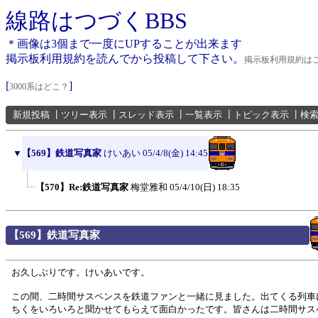
線路はつづくBBS
＊画像は3個まで一度にUPすることが出来ます
掲示板利用規約を読んでから投稿して下さい。
掲示板利用規約は
[
]
3000系はどこ？
新規投稿
┃
ツリー表示
┃
スレッド表示
┃
一覧表示
┃
トピック表示
┃
検
▼
【569】鉄道写真家
けいあい
05/4/8(金) 14:45
【570】Re:鉄道写真家
梅堂雅和
05/4/10(日) 18:35
【569】鉄道写真家
お久しぶりです。けいあいです。
この間、二時間サスペンスを鉄道ファンと一緒に見ました。出てくる列車
ちくをいろいろと聞かせてもらえて面白かったです。皆さんは二時間サス