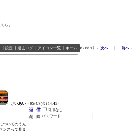
。
こちら
｜
索
┃
設定
┃
過去ログ
┃
アイコン一覧
┃
ホーム
6 / 68 ﾂﾘｰ
←次へ
前へ→
けいあい
- 05/4/8(金) 14:45 -
引用なし
パスワード
についてのうん
ペンスって見ま