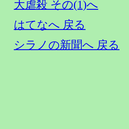
大虐殺 その(1)へ
はてなへ 戻る
シラノの新聞へ 戻る