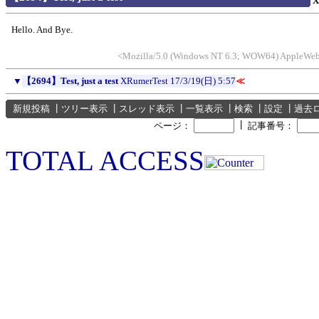
X
Hello. And Bye.
<Mozilla/5.0 (Windows NT 6.3; WOW64) AppleWebK
▼
【2694】Test, just a test
XRumerTest
17/3/19(日) 5:57
≪
新規投稿
┃
ツリー表示
┃
スレッド表示
┃
一覧表示
┃
検索
┃
設定
┃
過去
┃
ページ：
記事番号：
TOTAL ACCESS