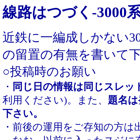
線路はつづく-3000
近鉄に一編成しかない3
の留置の有無を書いて
○投稿時のお願い
・
同じ日の情報は同じスレッ
利用ください)。また、
題名は
下さい。
・前後の運用をご存知の方は