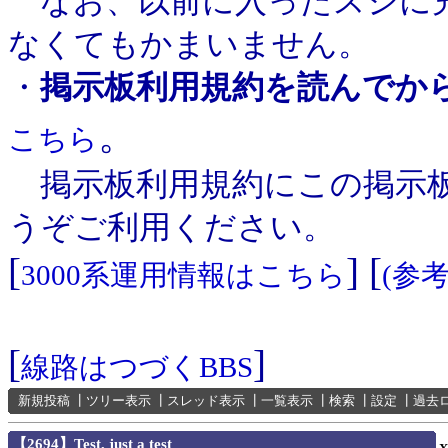
なお、以前に入ったスジに充
なくてもかまいません。
・
掲示板利用規約を読んでか
。
こちら
掲示板利用規約にこの掲示板
うぞご利用ください。
[
] [
3000系運用情報はこちら
(参
[
]
線路はつづくBBS
新規投稿
┃
ツリー表示
┃
スレッド表示
┃
一覧表示
┃
検索
┃
設定
┃
過去
【2694】Test, just a test