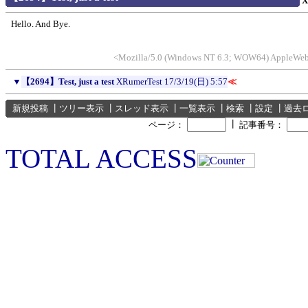
X
Hello. And Bye.
<Mozilla/5.0 (Windows NT 6.3; WOW64) AppleWebK
▼
【2694】Test, just a test
XRumerTest
17/3/19(日) 5:57
≪
新規投稿
┃
ツリー表示
┃
スレッド表示
┃
一覧表示
┃
検索
┃
設定
┃
過去
┃
ページ：
記事番号：
TOTAL ACCESS