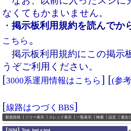
なお、以前に入ったスジに充
なくてもかまいません。
・
掲示板利用規約を読んでか
。
こちら
掲示板利用規約にこの掲示板
うぞご利用ください。
[
] [
3000系運用情報はこちら
(参
[
]
線路はつづくBBS
新規投稿
┃
ツリー表示
┃
スレッド表示
┃
一覧表示
┃
検索
┃
設定
┃
過去
【2694】Test, just a test