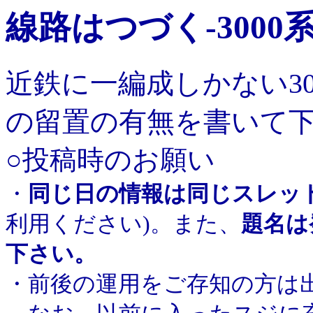
線路はつづく-3000
近鉄に一編成しかない3
の留置の有無を書いて
○投稿時のお願い
・
同じ日の情報は同じスレッ
利用ください)。また、
題名は
下さい。
・前後の運用をご存知の方は