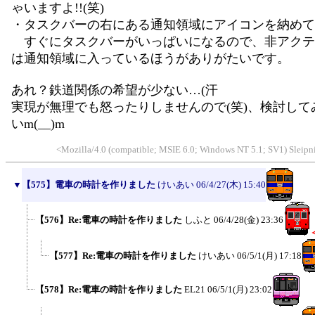
ゃいますよ!!(笑)
・タスクバーの右にある通知領域にアイコンを納めて
すぐにタスクバーがいっぱいになるので、非アクテ
は通知領域に入っているほうがありがたいです。
あれ？鉄道関係の希望が少ない…(汗
実現が無理でも怒ったりしませんので(笑)、検討して
いm(__)m
<Mozilla/4.0 (compatible; MSIE 6.0; Windows NT 5.1; SV1) Sleip
▼
【575】電車の時計を作りました
けいあい
06/4/27(木) 15:40
【576】Re:電車の時計を作りました
しふと
06/4/28(金) 23:36
【577】Re:電車の時計を作りました
けいあい
06/5/1(月) 17:18
【578】Re:電車の時計を作りました
EL21
06/5/1(月) 23:02