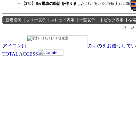
【579】Re:電車の時計を作りました
けいあい
06/5/6(土) 22:36
新規投稿
┃
ツリー表示
┃
スレッド表示
┃
一覧表示
┃
トピック表示
┃
検
ページ
アイコンは
のものをお借りしてい
TOTAL ACCESS