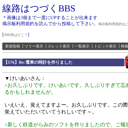
線路はつづくBBS
＊画像は3個まで一度にUPすることが出来ます
掲示板利用規約を読んでから投稿して下さい。
掲示板利用規約は
[
]
3000系はどこ？
新規投稿
┃
ツリー表示
┃
スレッド表示
┃
一覧表示
┃
トピック表示
┃
検
【576】Re:電車の時計を作りました
▼けいあいさん：
>お久しぶりです。けいあいです。久しぶりすぎて忘
るかもしれませんが。
いえいえ、覚えてますよー。お久しぶりです。この際
覚えていただいていてうれしいです～。
>新しく鉄道がらみのソフトを作りましたので、ご報