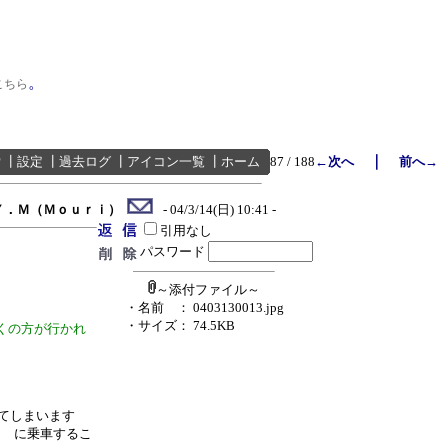
。
こちら
｜
索
┃
設定
┃
過去ログ
┃
アイコン一覧
┃
ホーム
87 / 188
←次へ
前へ→
Ｙ．Ｍ（Ｍｏｕｒｉ）
- 04/3/14(日) 10:41 -
引用なし
パスワード
～添付ファイル～
・名前
： 0403130013.jpg
・サイズ
： 74.5KB
くの方が行かれ
てしまいます
) に乗車するこ