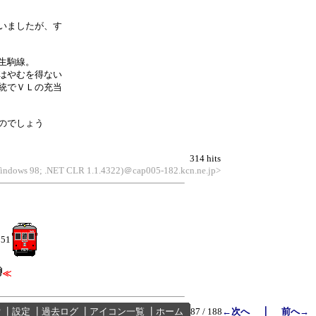
いましたが、す
生駒線。
はやむを得ない
統でＶＬの充当
のでしょう
314 hits
 Windows 98; .NET CLR 1.1.4322)＠cap005-182.kcn.ne.jp>
:51
≪
｜
索
┃
設定
┃
過去ログ
┃
アイコン一覧
┃
ホーム
87 / 188
←次へ
前へ→