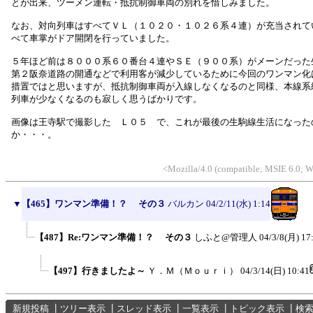
とが出来、ツーメン運転・抵抗制御車両の別れを惜しみました。
なお、対向列車はすべてＶＬ（１０２０・１０２６系４連）が充当されて
べて車掌がドア開閉を行っていました。
５年ほど前は８０００系６０番台４連やＳＥ（９００系）がメーンだった
第２阪奈道路の開通などで利用客が減少しているために今回のワンマン化
措置ではと思いますが、抵抗制御車両が入線しなくなるのと同様、本線系
列車が少なくなるのも寂しく思うばかりです。
画像は王寺駅で撮影した Ｌ０５ で、これが最後の生駒線生活になった
か・・・。
<Mozilla/4.0 (compatible; MSIE 6.0;
▼
【465】ワンマン準備！？ その３
バルカン
04/2/11(水) 1:14
【487】Re:ワンマン準備！？ その３
しふと@管理人
04/3/8(月) 17
【497】行きましたよ～
Ｙ．Ｍ（Ｍｏｕｒｉ）
04/3/14(日) 10:41
新規投稿
┃
ツリー表示
┃
スレッド表示
┃
一覧表示
┃
トピック表示
┃
検