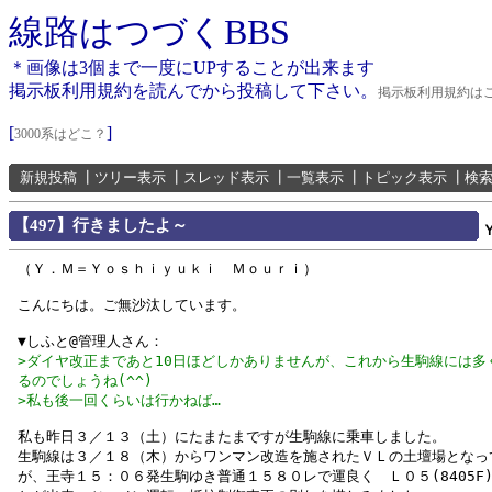
線路はつづくBBS
＊画像は3個まで一度にUPすることが出来ます
掲示板利用規約を読んでから投稿して下さい。
掲示板利用規約は
[
]
3000系はどこ？
新規投稿
┃
ツリー表示
┃
スレッド表示
┃
一覧表示
┃
トピック表示
┃
検
【497】行きましたよ～
（Ｙ．Ｍ＝Ｙｏｓｈｉｙｕｋｉ Ｍｏｕｒｉ）
こんにちは。ご無沙汰しています。
▼しふと@管理人さん：
>ダイヤ改正まであと10日ほどしかありませんが、これから生駒線には多
るのでしょうね(^^)
>私も後一回くらいは行かねば…
私も昨日３／１３（土）にたまたまですが生駒線に乗車しました。
生駒線は３／１８（木）からワンマン改造を施されたＶＬの土壇場となっ
が、王寺１５：０６発生駒ゆき普通１５８０レで運良く Ｌ０５(8405F