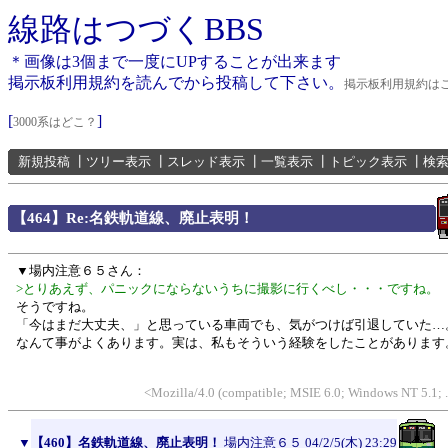
線路はつづくBBS
＊画像は3個まで一度にUPすることが出来ます
掲示板利用規約を読んでから投稿して下さい。
掲示板利用規約は
[
]
3000系はどこ？
新規投稿
┃
ツリー表示
┃
スレッド表示
┃
一覧表示
┃
トピック表示
┃
検
【464】Re:名鉄軌道線、廃止表明！
▼場内注意６５さん：
>とりあえず、パニックにならないうちに撮影に行くべし・・・ですね。
そうですね。
「今はまだ大丈夫、」と思っている車両でも、気がつけば引退していた…
なんて事がよくあります。実は、私もそういう経験をしたことがあります
<Mozilla/4.0 (compatible; MSIE 6.0; Windows NT 5.1;
▼
【460】名鉄軌道線、廃止表明！
場内注意６５
04/2/5(木) 23:29