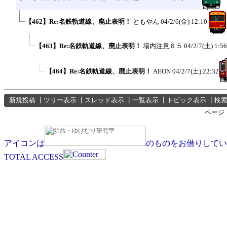
【462】Re:名鉄軌道線、廃止表明！
ともやん
04/2/6(金) 12:10
【463】Re:名鉄軌道線、廃止表明！
場内注意６５
04/2/7(土) 1:56
【464】Re:名鉄軌道線、廃止表明！
AEON
04/2/7(土) 22:32
新規投稿
┃
ツリー表示
┃
スレッド表示
┃
一覧表示
┃
トピック表示
┃
検
ページ
アイコンは
のものをお借りしてい
TOTAL ACCESS