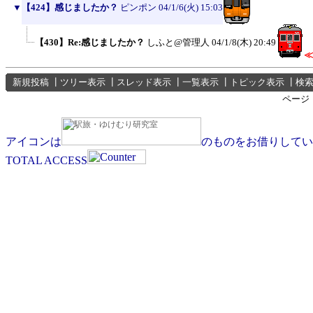
▼
【424】感じましたか？
ピンポン
04/1/6(火) 15:03
【430】Re:感じましたか？
しふと@管理人
04/1/8(木) 20:49
≪
新規投稿
┃
ツリー表示
┃
スレッド表示
┃
一覧表示
┃
トピック表示
┃
検
ページ
アイコンは
のものをお借りしてい
TOTAL ACCESS