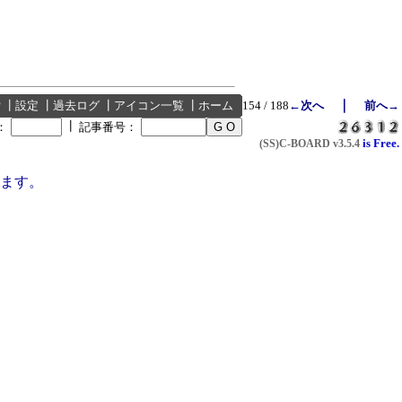
｜
索
┃
設定
┃
過去ログ
┃
アイコン一覧
┃
ホーム
154 / 188
←次へ
前へ→
┃
：
記事番号：
is Free.
(SS)C-BOARD
v3.5.4
ます。