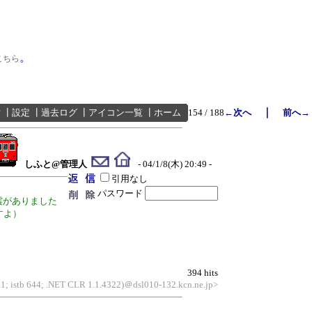
。
こちら
｜
索
┃
設定
┃
過去ログ
┃
アイコン一覧
┃
ホーム
154 / 188
←次へ
前へ→
しふと@管理人
- 04/1/8(木) 20:49 -
引用なし
パスワード
震がありました
すよ）
394 hits
.1; istb 644; .NET CLR 1.1.4322)＠dsl010-132.kcn.ne.jp>