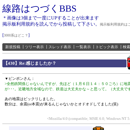
線路はつづくBBS
＊画像は3個まで一度にUPすることが出来ます
掲示板利用規約を読んでから投稿して下さい。
掲示板利用規約は
[
]
3000系はどこ？
新規投稿
┃
ツリー表示
┃
スレッド表示
┃
一覧表示
┃
トピック表示
┃
検
【430】Re:感じましたか？
▼ピンポンさん：
>全然鉄関係じゃないんですが、先ほど（１月６日１４：５０ごろ）に地
が･･･。近畿地方全域なので、鉄道は大丈夫かな～と思って。（大丈夫で
あの地震はビックリしました。
数分は、余震(or本震)が来るんじゃないかとオドオドしてました(笑)
<Mozilla/4.0 (compatible; MSIE 6.0; Windows NT 5