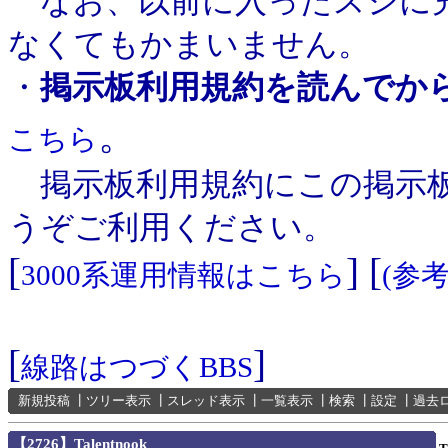
なお、以前に入ったスジに充
なくてもかまいません。
・
掲示板利用規約を読んでか
。
こちら
掲示板利用規約にこの掲示板
うぞご利用ください。
[
] [
3000系運用情報はこちら
(参
[
]
線路はつづくBBS
新規投稿
┃
ツリー表示
┃
スレッド表示
┃
一覧表示
┃
検索
┃
設定
┃
過去
【2726】Talentnook