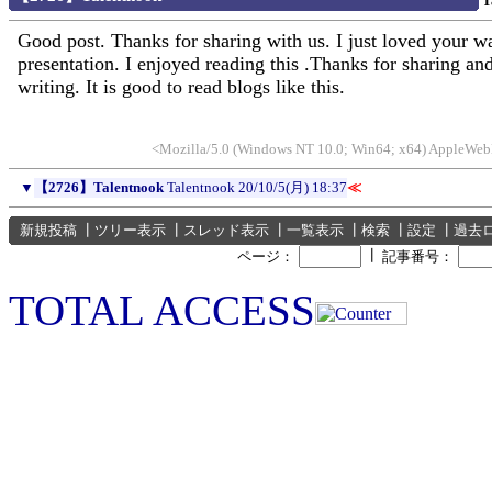
T
Good post. Thanks for sharing with us. I just loved your w
presentation. I enjoyed reading this .Thanks for sharing an
writing. It is good to read blogs like this.
<Mozilla/5.0 (Windows NT 10.0; Win64; x64) AppleWeb
▼
【2726】Talentnook
Talentnook
20/10/5(月) 18:37
≪
新規投稿
┃
ツリー表示
┃
スレッド表示
┃
一覧表示
┃
検索
┃
設定
┃
過去
┃
ページ：
記事番号：
TOTAL ACCESS