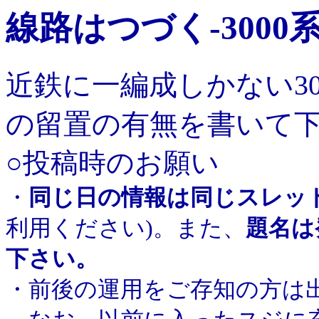
線路はつづく-3000
近鉄に一編成しかない3
の留置の有無を書いて
○投稿時のお願い
・
同じ日の情報は同じスレッ
利用ください)。また、
題名は
下さい。
・前後の運用をご存知の方は