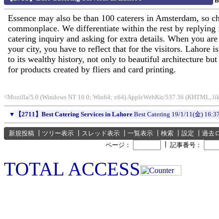
B
Essence may also be than 100 caterers in Amsterdam, so c
commonplace. We differentiate within the rest by replying 
catering inquiry and asking for extra details. When you are
your city, you have to reflect that for the visitors. Lahore 
to its wealthy history, not only to beautiful architecture but
for products created by fliers and card printing.
<Mozilla/5.0 (Windows NT 10.0; Win64; x64) AppleWebKit/537.36 (KHTML, like
▼
【2711】Best Catering Services in Lahore
Best Catering
19/1/11(金) 16:3
新規投稿
┃
ツリー表示
┃
スレッド表示
┃
一覧表示
┃
検索
┃
設定
┃
過去
┃
ページ：
記事番号：
TOTAL ACCESS