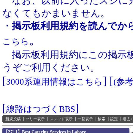
なお、以前に入ったスジに充
なくてもかまいません。
・
掲示板利用規約を読んでか
。
こちら
掲示板利用規約にこの掲示板
うぞご利用ください。
[
] [
3000系運用情報はこちら
(参
[
]
線路はつづくBBS
新規投稿
┃
ツリー表示
┃
スレッド表示
┃
一覧表示
┃
検索
┃
設定
┃
過去
【2711】Best Catering Services in Lahore