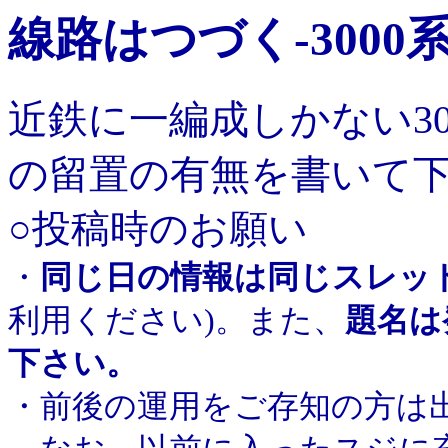
線路はつづく-3000
近鉄に一編成しかない3
の留置の有無を書いて
○投稿時のお願い
・
同じ日の情報は同じスレッ
利用ください)。また、
題名は
下さい。
・前後の運用をご存知の方は