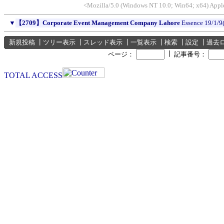
<Mozilla/5.0 (Windows NT 10.0; Win64; x64) App
▼
【2709】Corporate Event Management Company Lahore
Essence
19/1/9
新規投稿
┃
ツリー表示
┃
スレッド表示
┃
一覧表示
┃
検索
┃
設定
┃
過去
┃
ページ：
記事番号：
TOTAL ACCESS