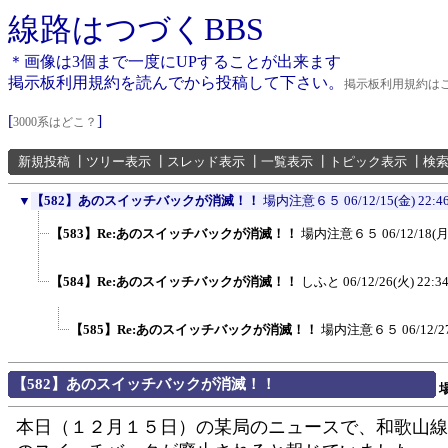
線路はつづくBBS
＊画像は3個まで一度にUPすることが出来ます
掲示板利用規約を読んでから投稿して下さい。
掲示板利用規約は
[
]
3000系はどこ？
新規投稿
┃
ツリー表示
┃
スレッド表示
┃
一覧表示
┃
トピック表示
┃
検
▼
【582】あのスイッチバックが消滅！！
場内注意６５
06/12/15(金) 22:4
【583】Re:あのスイッチバックが消滅！！
場内注意６５
06/12/18(月
【584】Re:あのスイッチバックが消滅！！
しふと
06/12/26(火) 22:3
【585】Re:あのスイッチバックが消滅！！
場内注意６５
06/12/2
【582】あのスイッチバックが消滅！！
本日（１２月１５日）の某局のニュースで、和歌山線