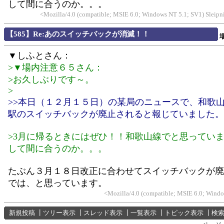
して間に合うのか。。。
<Mozilla/4.0 (compatible; MSIE 6.0; Windows NT 5.1; SV1) Sleip
【585】Re:あのスイッチバックが消滅！！
▼しふとさん：
>▼場内注意６５さん：
>お久しぶりです～。
>
>>本日（１２月１５日）の某局のニュースで、和歌
駅のスイッチバックが廃止されると報じていました。
>3月に帰るときにはぜひ！！和歌山線でと思ってい
して間に合うのか。。。
たぶん３月１８日改正に合わせてスイッチバックが廃
では、と思っています。
<Mozilla/4.0 (compatible; MSIE 6.0; Wind
新規投稿
┃
ツリー表示
┃
スレッド表示
┃
一覧表示
┃
トピック表示
┃
検