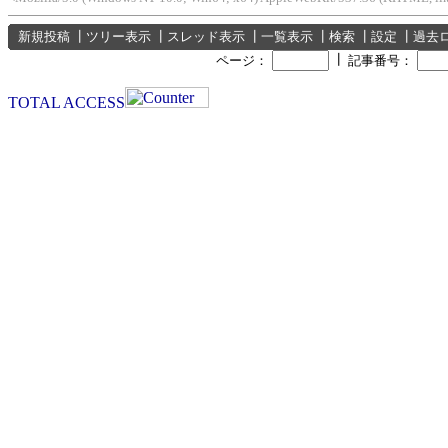
新規投稿
┃
ツリー表示
┃
スレッド表示
┃
一覧表示
┃
検索
┃
設定
┃
過去
┃
ページ：
記事番号：
TOTAL ACCESS