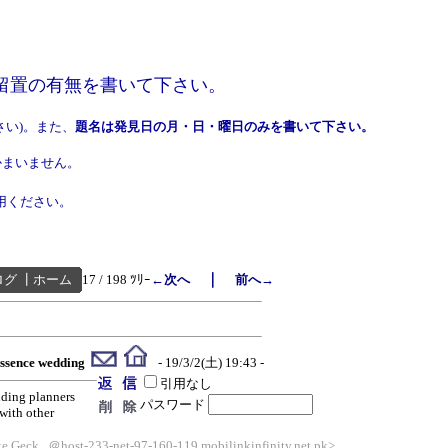
の留置の有無を書いて下さい。
さい)。また、
題名は発見日の月・日・曜日のみを書いて下さい。
まいません。
用ください。
｜
ログ
┃
ホーム
17 / 198 ﾂﾘｰ
←次へ
前へ→
ssence wedding
- 19/3/2(土) 19:43 -
引用なし
dding planners
パスワード
 with other
 Geck...＠host-233-net-97-160-119.mobilinkinfinity.net.pk>