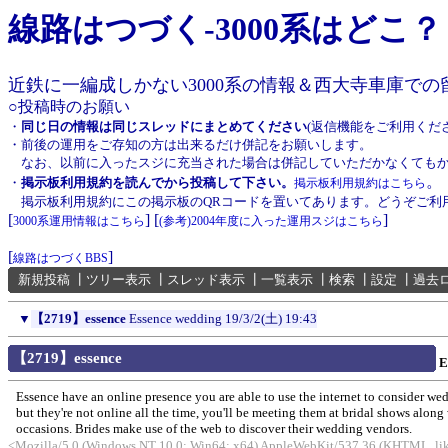
線路はつづく-3000系はどこ？
近鉄に一編成しかない3000系の情報＆西大寺車庫で
○投稿時のお願い
・
同じ日の情報は同じスレッドにまとめてください
(返信機能をご利用くだ
・前後の運用をご存知の方は出来るだけ併記をお願いします。
なお、以前に入ったスジに充当された場合は併記していただかなくてもか
。
・
掲示板利用規約を読んでから投稿して下さい。
掲示板利用規約はこちら
掲示板利用規約にこの掲示板のQRコードを置いてあります。どうぞご利
[
] [
]
3000系運用情報はこちら
(参考)2004年度に入った運用スジはこちら
[
]
線路はつづくBBS
新規投稿
┃
ツリー表示
┃
スレッド表示
┃
一覧表示
┃
検索
┃
設定
┃
過去
▼
【2719】essence
Essence wedding
19/3/2(土) 19:43
【2719】essence
E
Essence have an online presence you are able to use the internet to consider we
but they're not online all the time, you'll be meeting them at bridal shows along
occasions. Brides make use of the web to discover their wedding vendors.
<Mozilla/5.0 (Windows NT 10.0; Win64; x64) AppleWebKit/537.36 (KHTML, like