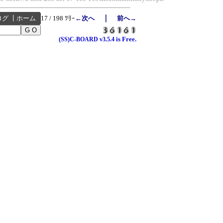
｜
ログ
┃
ホーム
17 / 198 ﾂﾘｰ
←次へ
前へ→
is Free.
(SS)C-BOARD
v3.5.4