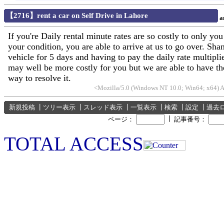
【2716】rent a car on Self Drive in Lahore
a
If you're Daily rental minute rates are so costly to only you
your condition, you are able to arrive at us to go over. Shan
vehicle for 5 days and having to pay the daily rate multipli
may well be more costly for you but we are able to have th
way to resolve it.
<Mozilla/5.0 (Windows NT 10.0; Win64; x64) 
新規投稿
┃
ツリー表示
┃
スレッド表示
┃
一覧表示
┃
検索
┃
設定
┃
過去
┃
ページ：
記事番号：
TOTAL ACCESS