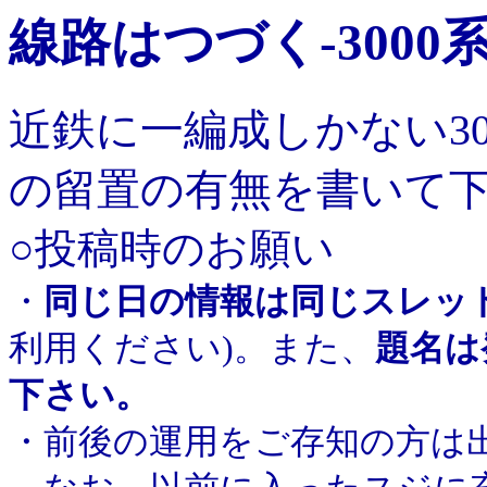
線路はつづく-3000
近鉄に一編成しかない3
の留置の有無を書いて
○投稿時のお願い
・
同じ日の情報は同じスレッ
利用ください)。また、
題名は
下さい。
・前後の運用をご存知の方は