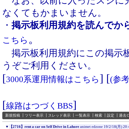
なお、以前に入ったスジに充
なくてもかまいません。
・
掲示板利用規約を読んでか
。
こちら
掲示板利用規約にこの掲示板
うぞご利用ください。
[
] [
3000系運用情報はこちら
(参
[
]
線路はつづくBBS
新規投稿
┃
ツリー表示
┃
スレッド表示
┃
一覧表示
┃
検索
┃
設定
┃
過去
▼
【2716】rent a car on Self Drive in Lahore
animet edzone
19/2/18(月) 20: