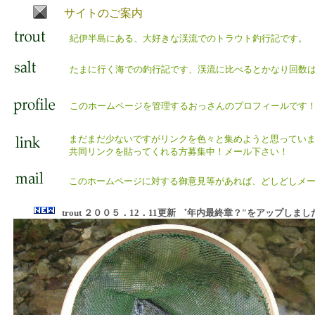
サイトのご案内
紀伊半島にある、大好きな渓流でのトラウト釣行記です。
たまに行く海での釣行記です、渓流に比べるとかなり回数
このホームページを管理するおっさんのプロフィールです
まだまだ少ないですがリンクを色々と集めようと思ってい
共同リンクを貼ってくれる方募集中！メール下さい！
このホームページに対する御意見等があれば、どしどしメ
trout ２００５．12．11更新
゛年内最終章？″をアップしまし