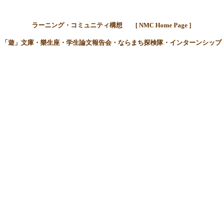
ラーニング・コミュニティ構想
[ NMC Home Page ]
「遊」文庫・樂生座・学生論文報告会・ならまち探検隊・インターンシップ