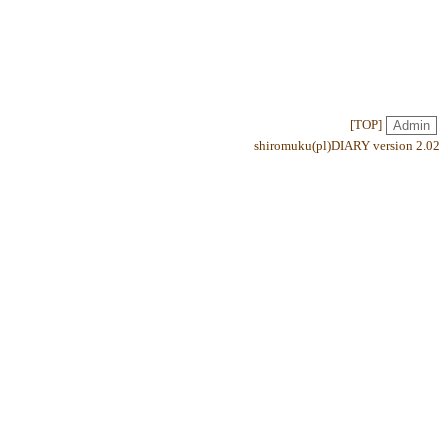
[
TOP
]
shiromuku(pl)DIARY
version 2.02