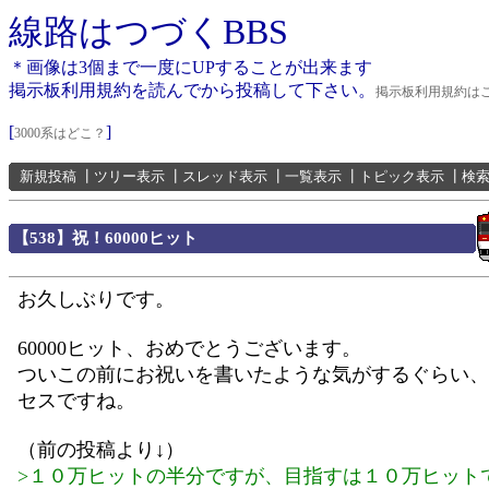
線路はつづくBBS
＊画像は3個まで一度にUPすることが出来ます
掲示板利用規約を読んでから投稿して下さい。
掲示板利用規約は
[
]
3000系はどこ？
新規投稿
┃
ツリー表示
┃
スレッド表示
┃
一覧表示
┃
トピック表示
┃
検
【538】祝！60000ヒット
お久しぶりです。
60000ヒット、おめでとうございます。
ついこの前にお祝いを書いたような気がするぐらい、
セスですね。
（前の投稿より↓）
>１０万ヒットの半分ですが、目指すは１０万ヒット