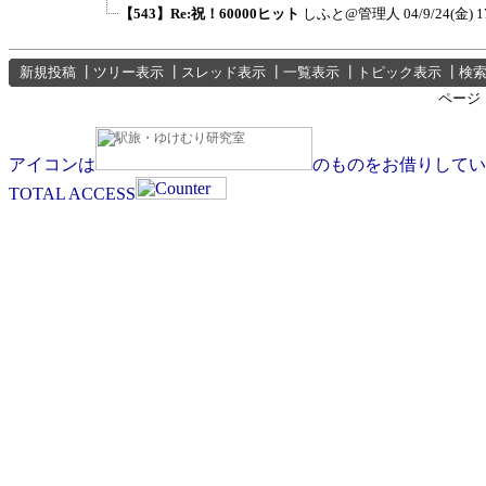
【543】Re:祝！60000ヒット
しふと@管理人
04/9/24(金) 1
新規投稿
┃
ツリー表示
┃
スレッド表示
┃
一覧表示
┃
トピック表示
┃
検
ページ
アイコンは
のものをお借りしてい
TOTAL ACCESS