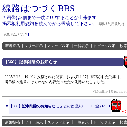
線路はつづくBBS
＊画像は3個まで一度にUPすることが出来ます
掲示板利用規約を読んでから投稿して下さい。
掲示板利用規約は
[
]
3000系はどこ？
新規投稿
┃
ツリー表示
┃
スレッド表示
┃
一覧表示
┃
トピック表示
┃
検
【566】記事削除のお知らせ
2005/3/18、10:40に投稿された記事、および11:37に投稿された記事は、
掲示板の趣旨にそぐわない内容だったため削除いたしました。
<Mozilla/4.0 (compat
▼
【566】記事削除のお知らせ
しふと@管理人
05/3/18(金) 14:31
≪
新規投稿
┃
ツリー表示
┃
スレッド表示
┃
一覧表示
┃
トピック表示
┃
検