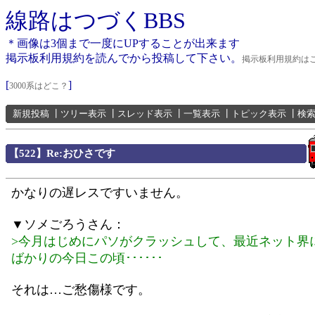
線路はつづくBBS
＊画像は3個まで一度にUPすることが出来ます
掲示板利用規約を読んでから投稿して下さい。
掲示板利用規約は
[
]
3000系はどこ？
新規投稿
┃
ツリー表示
┃
スレッド表示
┃
一覧表示
┃
トピック表示
┃
検
【522】Re:おひさです
かなりの遅レスですいません。
▼ソメごろうさん：
>今月はじめにパソがクラッシュして、最近ネット界
ばかりの今日この頃･･････
それは…ご愁傷様です。