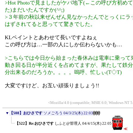
>Hot Photoで見ましたがケバ地下(←この呼び方初め
た)まだいたんですか(^^;)
>３年前の秋以来ぜんぜん見なかったんでとっくにラ
はずされてると思ってて驚きでした。
KLペイントとあわせて長いですよねぇ
この呼び方は…一部の人にしか伝わらないかも…
>こちらでは今日から始まった春休みは電車に乗って
動き回る日が半分近くを占めてますが、果たして鉄分
分出来るのだろうか。。。。嗚呼、忙しぃ(T◇T)
大変ですけど、お互い頑張りましょう!!
<Mozilla/4.0 (compatible; MSIE 6.0; Windows NT 5
▼
【508】おひさです
ソメごろう
04/3/25(木) 22:03
【522】Re:おひさです
しふと@管理人
04/4/15(木) 22:05
≪