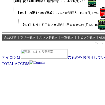
【480】祝！40000達成！
場内注意６５
04/3/1(月) 23:18
【490】Re:祝！40000達成！
しふと@管理人
04/3/8(月) 17:52
【494】ＳＨＩＦＴカフェ
場内注意６５
04/3/8(月) 22:48
新規投稿
┃
ツリー表示
┃
スレッド表示
┃
一覧表示
┃
トピック表示
┃
検
ページ
アイコンは
のものをお借りしてい
TOTAL ACCESS