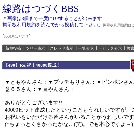
線路はつづくBBS
＊画像は3個まで一度にUPすることが出来ます
掲示板利用規約を読んでから投稿して下さい。
掲示板利用規約は
[
]
3000系はどこ？
新規投稿
┃
ツリー表示
┃
スレッド表示
┃
一覧表示
┃
トピック表示
┃
検
【490】Re:祝！40000達成！
▼ともやんさん：▼プッチもりさん：▼ピンポンさん
意６５さん：▼直やんさん：
ありがとうございます!!
40000ヒット達成したということもうれしいですが、
お祝いをいただける皆さんがいることがうれしいです
(↑ちょっとくさかったかな…(笑)。でも本心ですよ～)