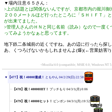
▼場内注意６５さん：
>上の話題とは関係ないんですが、京都市内の堀川御
２００メートルほど行ったところに「ＳＨＩＦＴ」と
が出来てました。
>管理人さんのＨＮと同じ名前（読み）なので一度く
ってみようかなぁと思ってます。
地下鉄二条城前の近くですね。あの辺に行ったら探し
あ、くつろげないかもしれませんよ(爆)(←営業妨害?)
<Mozilla/4.0 (compatible; MSIE 6.0; Windows NT 5
▼
【477】祝！40000達成！
ともやん
04/2/29(日) 22:58
【478】祝！40000HIT！
プッチもり
04/3/1(月) 0:06
【479】祝！40000ヒット！
ピンポン
04/3/1(月) 19:52