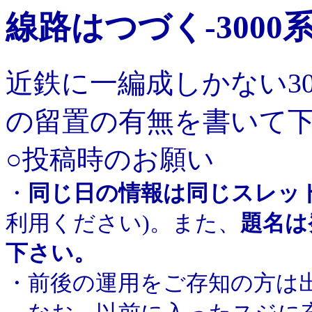
線路はつづく-3000
近鉄に一編成しかない3
の留置の有無を書いて
○投稿時のお願い
・
同じ日の情報は同じスレッ
利用ください)。また、
題名は
下さい。
・前後の運用をご存知の方は