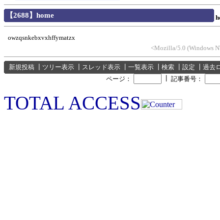
【2688】home
h
owzqsnkebxvxhffymatzx
<Mozilla/5.0 (Windows NT
新規投稿
┃
ツリー表示
┃
スレッド表示
┃
一覧表示
┃
検索
┃
設定
┃
過去
┃
ページ：
記事番号：
TOTAL ACCESS