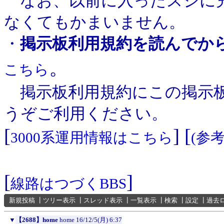
なお、以前に入ったスジに充
なくてもかまいません。
・
掲示板利用規約を読んでか
。
こちら
掲示板利用規約にこの掲示板
うぞご利用ください。
[
] [
3000系運用情報はこちら
(参
[
]
線路はつづくBBS
新規投稿
┃
ツリー表示
┃
スレッド表示
┃
一覧表示
┃
検索
┃
設定
┃
過去
▼
【2688】home
home
16/12/5(月) 6:37