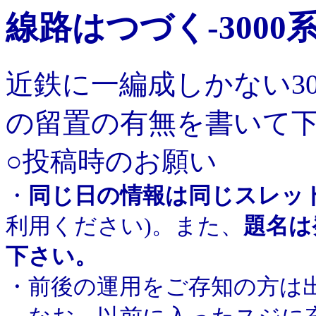
線路はつづく-3000
近鉄に一編成しかない3
の留置の有無を書いて
○投稿時のお願い
・
同じ日の情報は同じスレッ
利用ください)。また、
題名は
下さい。
・前後の運用をご存知の方は