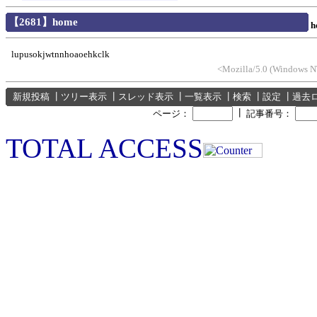
【2681】home
h
lupusokjwtnnhoaoehkclk
<Mozilla/5.0 (Windows NT
新規投稿
┃
ツリー表示
┃
スレッド表示
┃
一覧表示
┃
検索
┃
設定
┃
過去
┃
ページ：
記事番号：
TOTAL ACCESS