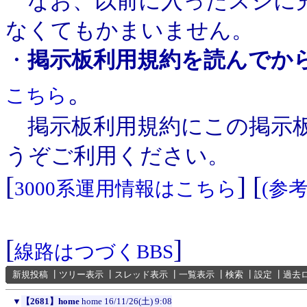
なお、以前に入ったスジに充
なくてもかまいません。
・
掲示板利用規約を読んでか
。
こちら
掲示板利用規約にこの掲示板
うぞご利用ください。
[
] [
3000系運用情報はこちら
(参
[
]
線路はつづくBBS
新規投稿
┃
ツリー表示
┃
スレッド表示
┃
一覧表示
┃
検索
┃
設定
┃
過去
▼
【2681】home
home
16/11/26(土) 9:08