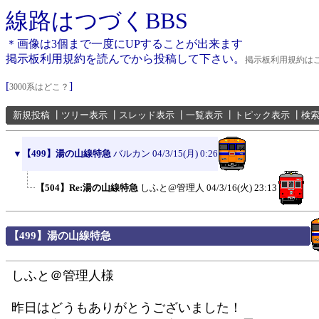
線路はつづくBBS
＊画像は3個まで一度にUPすることが出来ます
掲示板利用規約を読んでから投稿して下さい。
掲示板利用規約は
[
]
3000系はどこ？
新規投稿
┃
ツリー表示
┃
スレッド表示
┃
一覧表示
┃
トピック表示
┃
検
▼
【499】湯の山線特急
バルカン
04/3/15(月) 0:26
【504】Re:湯の山線特急
しふと@管理人
04/3/16(火) 23:13
【499】湯の山線特急
しふと＠管理人様
昨日はどうもありがとうございました！