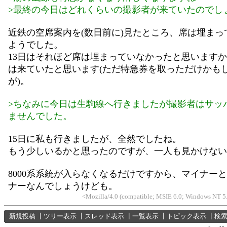
>最終の今日はどれくらいの撮影者が来ていたのでし
近鉄の空席案内を(数日前に)見たところ、席は埋まっ
ようでした。
13日はそれほど席は埋まっていなかったと思います
は来ていたと思います(ただ特急券を取っただけかも
が)。
>ちなみに今日は生駒線へ行きましたが撮影者はサッ
ませんでした。
15日に私も行きましたが、全然でしたね。
もう少しいるかと思ったのですが、一人も見かけない
8000系系統が入らなくなるだけですから、マイナー
ナーなんでしょうけども。
<Mozilla/4.0 (compatible; MSIE 6.0; Windows NT 5
新規投稿
┃
ツリー表示
┃
スレッド表示
┃
一覧表示
┃
トピック表示
┃
検