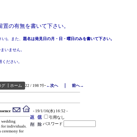
の留置の有無を書いて下さい。
さい)。また、
題名は発見日の月・日・曜日のみを書いて下さい。
まいません。
用ください。
｜
ログ
┃
ホーム
22 / 198 ﾂﾘｰ
←次へ
前へ→
ssence
- 19/1/16(水) 16:52 -
引用なし
ly wedding
パスワード
 for individuals.
ds ceremony for