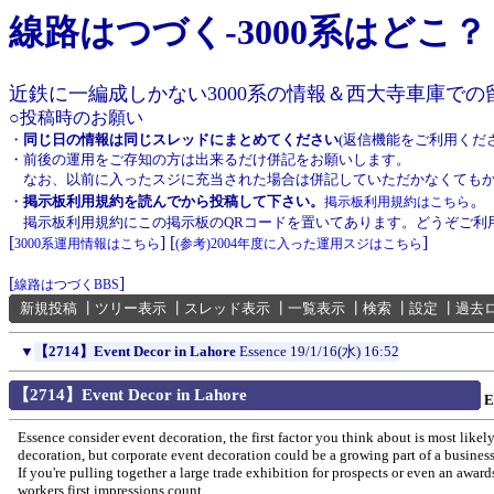
線路はつづく-3000系はどこ？
近鉄に一編成しかない3000系の情報＆西大寺車庫で
○投稿時のお願い
・
同じ日の情報は同じスレッドにまとめてください
(返信機能をご利用くだ
・前後の運用をご存知の方は出来るだけ併記をお願いします。
なお、以前に入ったスジに充当された場合は併記していただかなくてもか
。
・
掲示板利用規約を読んでから投稿して下さい。
掲示板利用規約はこちら
掲示板利用規約にこの掲示板のQRコードを置いてあります。どうぞご利
[
] [
]
3000系運用情報はこちら
(参考)2004年度に入った運用スジはこちら
[
]
線路はつづくBBS
新規投稿
┃
ツリー表示
┃
スレッド表示
┃
一覧表示
┃
検索
┃
設定
┃
過去
▼
【2714】Event Decor in Lahore
Essence
19/1/16(水) 16:52
【2714】Event Decor in Lahore
E
Essence consider event decoration, the first factor you think about is most like
decoration, but corporate event decoration could be a growing part of a business
If you're pulling together a large trade exhibition for prospects or even an awar
workers first impressions count.