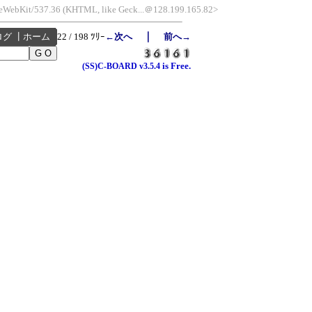
leWebKit/537.36 (KHTML, like Geck...＠128.199.165.82>
｜
ログ
┃
ホーム
22 / 198 ﾂﾘｰ
←次へ
前へ→
is Free.
(SS)C-BOARD
v3.5.4