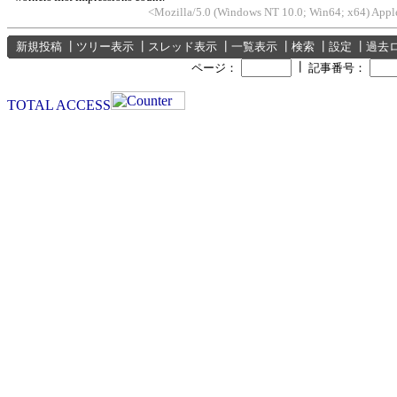
<Mozilla/5.0 (Windows NT 10.0; Win64; x64) App
新規投稿
┃
ツリー表示
┃
スレッド表示
┃
一覧表示
┃
検索
┃
設定
┃
過去
┃
ページ：
記事番号：
TOTAL ACCESS