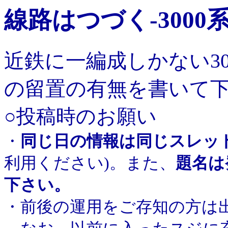
線路はつづく-3000
近鉄に一編成しかない3
の留置の有無を書いて
○投稿時のお願い
・
同じ日の情報は同じスレッ
利用ください)。また、
題名は
下さい。
・前後の運用をご存知の方は