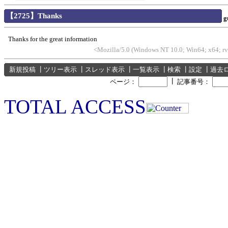
【2725】Thanks
g
Thanks for the great information
<Mozilla/5.0 (Windows NT 10.0; Win64; x64; 
新規投稿
┃
ツリー表示
┃
スレッド表示
┃
一覧表示
┃
検索
┃
設定
┃
過去
┃
ページ：
記事番号：
TOTAL ACCESS