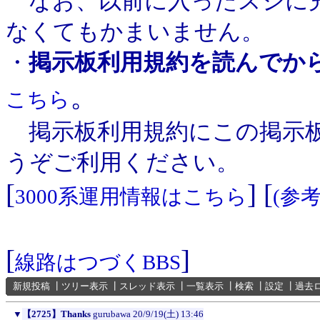
なお、以前に入ったスジに充
なくてもかまいません。
・
掲示板利用規約を読んでか
。
こちら
掲示板利用規約にこの掲示板
うぞご利用ください。
[
] [
3000系運用情報はこちら
(参
[
]
線路はつづくBBS
新規投稿
┃
ツリー表示
┃
スレッド表示
┃
一覧表示
┃
検索
┃
設定
┃
過去
▼
【2725】Thanks
gurubawa
20/9/19(土) 13:46